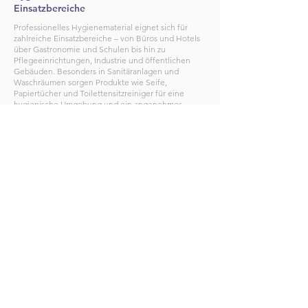
Einsatzbereiche
Professionelles Hygienematerial eignet sich für
zahlreiche Einsatzbereiche – von Büros und Hotels
über Gastronomie und Schulen bis hin zu
Pflegeeinrichtungen, Industrie und öffentlichen
Gebäuden. Besonders in Sanitäranlagen und
Waschräumen sorgen Produkte wie Seife,
Papiertücher und Toilettensitzreiniger für eine
hygienische Umgebung und ein angenehmes
Nutzungserlebnis.
Auch Spendersysteme spielen eine wichtige Rolle.
Moderne Spender für Flüssigseife,
Papierhandtücher oder Hygienebeutel ermöglichen
eine einfache Entnahme und unterstützen
gleichzeitig einen sparsamen Verbrauch der
Produkte.
Für ein umfassendes Hygienekonzept finden Sie
bei MiNowa ergänzend auch Produkte aus den
Bereichen
Desinfektion
,
Sanitärraumreinigung
und
Oberflächenreinigung
.
Hygienematerial bequem online bestellen
Entdecken Sie auf dieser Seite hochwertiges
Hygienematerial und professionelles Hygiene
Verbrauchsmaterial für unterschiedliche