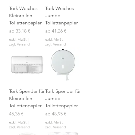
Tork Weiches
Tork Weiches
Kleinrollen
Jumbo
Toilettenpapier
Toilettenpapier
Sale-Preis
Sale-Preis
ab
33,18 €
ab
41,26 €
exkl. MwSt.
|
exkl. MwSt.
|
zzgl. Versand
zzgl. Versand
Tork Spender für
Tork Spender für
Kleinrollen
Jumbo
Toilettenpapier
Toilettenpapier
Preis
Sale-Preis
45,36 €
ab
48,95 €
exkl. MwSt.
|
exkl. MwSt.
|
zzgl. Versand
zzgl. Versand