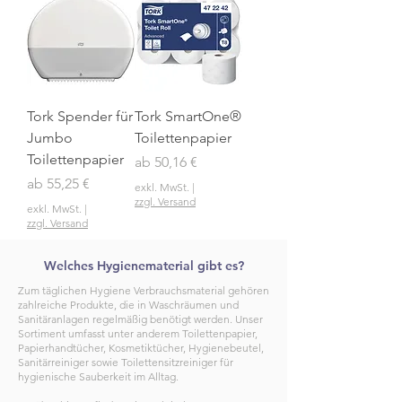
Tork Spender für
Tork SmartOne®
Jumbo
Toilettenpapier
Toilettenpapier
Sale-Preis
ab
50,16 €
Sale-Preis
ab
55,25 €
exkl. MwSt.
|
zzgl. Versand
exkl. MwSt.
|
zzgl. Versand
Welches Hygienematerial gibt es?
Zum täglichen Hygiene Verbrauchsmaterial gehören
zahlreiche Produkte, die in Waschräumen und
Sanitäranlagen regelmäßig benötigt werden. Unser
Sortiment umfasst unter anderem Toilettenpapier,
Papierhandtücher, Kosmetiktücher, Hygienebeutel,
Sanitärreiniger sowie Toilettensitzreiniger für
hygienische Sauberkeit im Alltag.