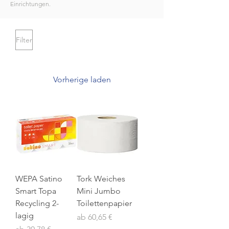
Einrichtungen.
Filter
Vorherige laden
WEPA Satino
Tork Weiches
Smart Topa
Mini Jumbo
Recycling 2-
Toilettenpapier
lagig
Sale-Preis
ab
60,65 €
Sale-Preis