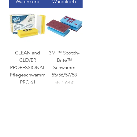
Warenkorb
Warenkorb
CLEAN and
3M ™ Scotch-
CLEVER
Brite™
PROFESSIONAL
Schwamm
Pflegeschwamm
55/56/57/58
PRO 61
Sale-Preis
ab
1,84 €
Sale-Preis
ab
3,10 €
exkl. MwSt.
|
zzgl. Versand
exkl. MwSt.
|
zzgl. Versand
In den
In den
Warenkorb
Warenkorb