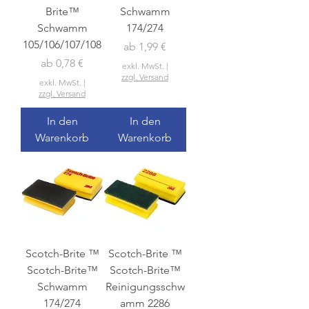
Brite™
Schwamm
Schwamm
174/274
105/106/107/108
Sale-Preis
ab
1,99 €
Sale-Preis
ab
0,78 €
exkl. MwSt.
|
zzgl. Versand
exkl. MwSt.
|
zzgl. Versand
In den
In den
Warenkorb
Warenkorb
Scotch-Brite ™
Scotch-Brite ™
Scotch-Brite™
Scotch-Brite™
Schwamm
Reinigungsschw
174/274
amm 2286