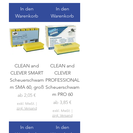
In den
In den
Warenkorb
Warenkorb
CLEAN and
CLEAN and
CLEVER SMART
CLEVER
Scheuerschwam
PROFESSIONAL
m SMA 60, groß
Scheuerschwam
m PRO 60
Sale-Preis
ab
2,05 €
Sale-Preis
ab
3,85 €
exkl. MwSt.
|
zzgl. Versand
exkl. MwSt.
|
zzgl. Versand
In den
In den