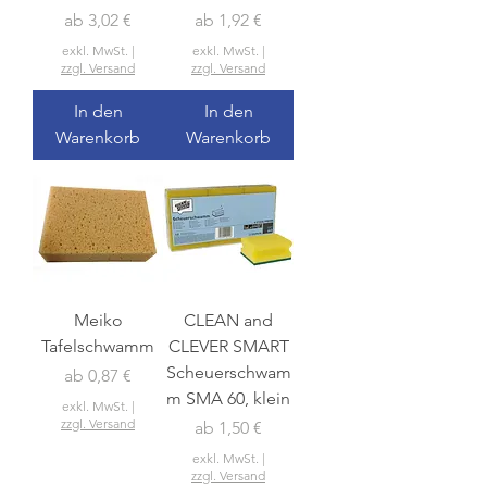
Sale-Preis
Sale-Preis
ab
3,02 €
ab
1,92 €
exkl. MwSt.
|
exkl. MwSt.
|
zzgl. Versand
zzgl. Versand
In den
In den
Warenkorb
Warenkorb
Meiko
CLEAN and
Tafelschwamm
CLEVER SMART
Scheuerschwam
Sale-Preis
ab
0,87 €
m SMA 60, klein
exkl. MwSt.
|
zzgl. Versand
Sale-Preis
ab
1,50 €
exkl. MwSt.
|
zzgl. Versand