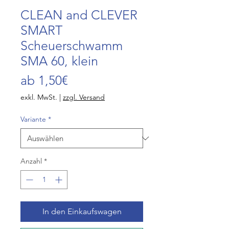
CLEAN and CLEVER
SMART
Scheuerschwamm
SMA 60, klein
Sale-
ab
1,50€
Preis
exkl. MwSt.
|
zzgl. Versand
Variante
*
Anzahl
*
In den Einkaufswagen