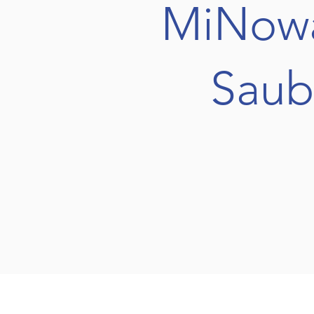
MiNowa
Saub
In unserem modernen Spezialsho
für jeden Einsatzzweck. Uns
höchste Ansprüche an die häu
bekannter Hersteller bieten wir