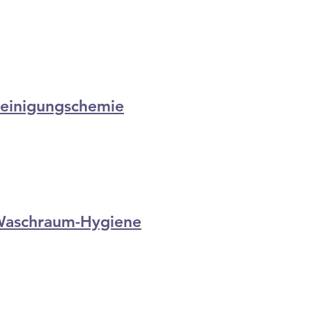
ll im MiNowa-Onlineshop zurechtfinden, haben wi
erschiedene Kategorien mit passenden Unterkategor
einigungschemie
aschraum-Hygiene