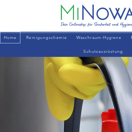
Home
Reinigungschemie
Waschraum-Hygiene
Schutzausrüstung