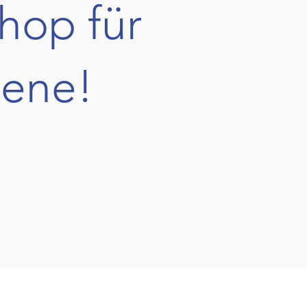
hop für
iene!
gungs- und Desinfektionsmitteln
 auch an Privatpersonen, die
d bewährten Reinigungsmitteln
ein besonders attraktives Preis-