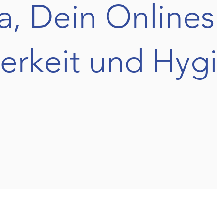
, Dein Onlines
erkeit und Hyg
Herzlich Willkommen bei MiNowa.
p finden Sie ein breites Sortiment an professionellen Reini
er Angebot richtet sich sowohl an gewerbliche Großkunden als
sliche Sauberkeit und Hygiene stellen. Neben vertrauten un
 auch Produkte aus eigener Produktion und Abfüllung an, die 
Leistungsverhältnis bieten.