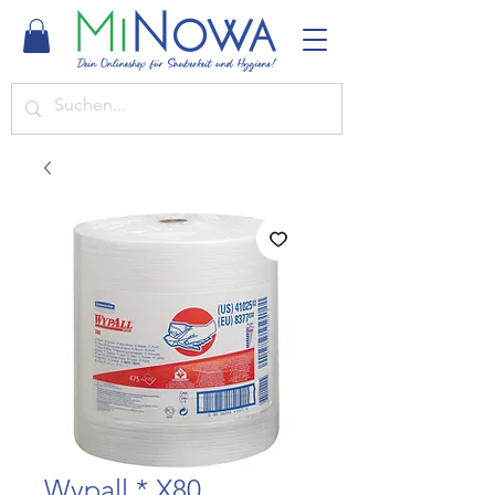
Wypall * X80