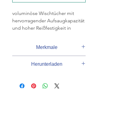
voluminöse Wischtücher mit
hervorragender Aufsaugkapazität
und hoher Reißfestigkeit in
nassem Zustand, zum
Aufnehmen
Merkmale
großer Flüssigkeitsmengen,
perforiert, für fast alle
Lieferant
Kimberly-Clark
Herunterladen
Oberflächen, geeignet z. B. für
Katalog
Bodenständer (Art.-Nr.
Produktdatenblatt
1461401) und Wandhalter (Art.-Nr.
Grammatur
80 g/m²
2043506), Breite 31,5 cm,
Grammatur 80 g/m², 1-lagig,
Länge
34 cm
Länge 34 cm, 1 Rolle à 750 Tu.
KUNDENSERVICE
Breite
31,5 cm
07625 / 918 57 6
Lagen
1-lagig
info@minowa-shop.de
Gewicht
6957 g