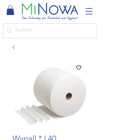
Wypall * L40