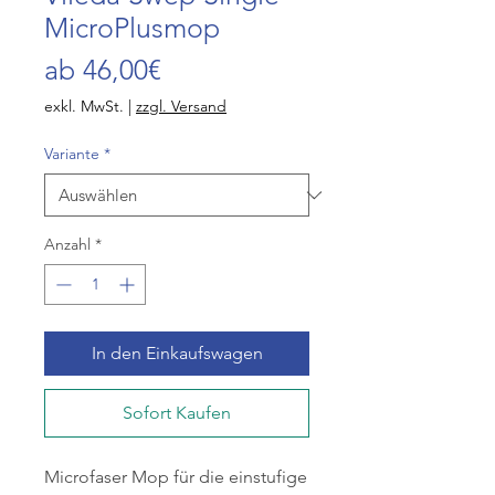
MicroPlusmop
Sale-
ab
46,00€
Preis
exkl. MwSt.
|
zzgl. Versand
Variante
*
Anzahl
*
In den Einkaufswagen
Sofort Kaufen
Microfaser Mop für die einstufige