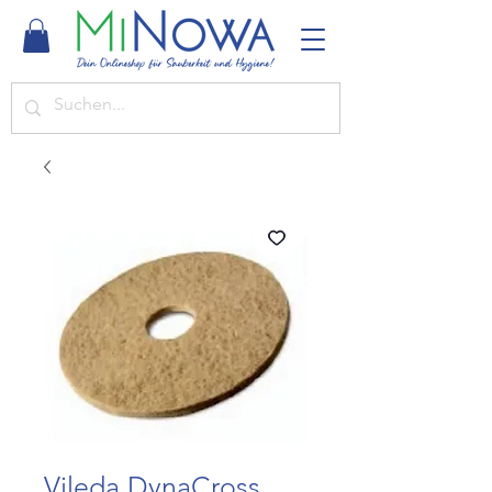
Vileda DynaCross