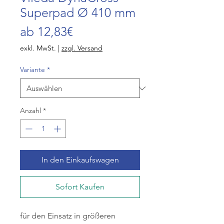
Superpad Ø 410 mm
Sale-
ab
12,83€
Preis
exkl. MwSt.
|
zzgl. Versand
Variante
*
Anzahl
*
In den Einkaufswagen
Sofort Kaufen
für den Einsatz in größeren