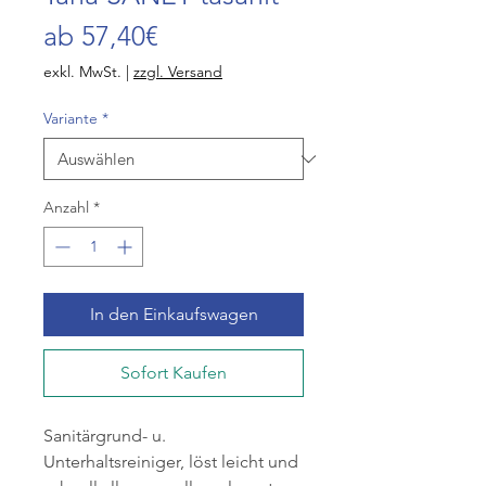
Sale-
ab
57,40€
Preis
exkl. MwSt.
|
zzgl. Versand
Variante
*
Anzahl
*
In den Einkaufswagen
Sofort Kaufen
Sanitärgrund- u.
Unterhaltsreiniger, löst leicht und