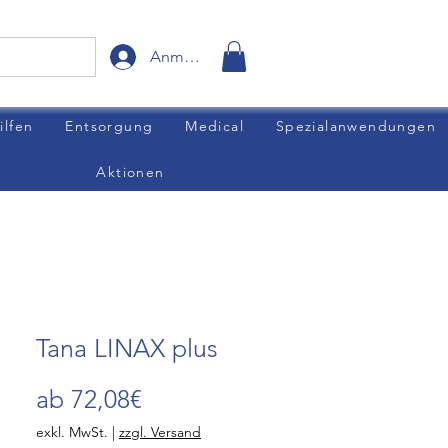
Anmelden
ilfen
Entsorgung
Medical
Spezialanwendungen
Aktionen
Tana LINAX plus
Sale-
ab
72,08€
Preis
exkl. MwSt.
|
zzgl. Versand