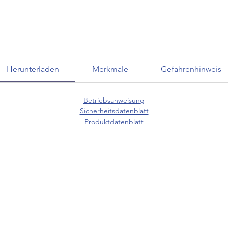
Herunterladen
Merkmale
Gefahrenhinweis
Betriebsanweisung
Sicherheitsdatenblatt
Produktdatenblatt
KUNDENSERVICE
07625 / 918 57 6
 & Retoure
info@minowa-shop.