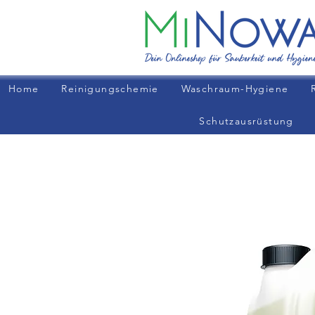
Home
Reinigungschemie
Waschraum-Hygiene
Schutzausrüstung