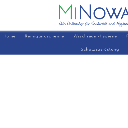
Home
Reinigungschemie
Waschraum-Hygiene
Schutzausrüstung