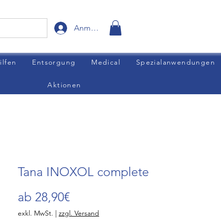
Anmelden
ilfen
Entsorgung
Medical
Spezialanwendungen
Aktionen
Tana INOXOL complete
Sale-
ab
28,90€
Preis
exkl. MwSt.
|
zzgl. Versand