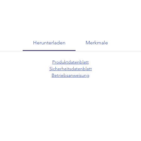
Herunterladen
Merkmale
Produktdatenblatt
Sicherheitsdatenblatt
Betriebsanweisung
KUNDENSERVICE
07625 / 918 57 6
 & Retoure
info@minowa-shop.