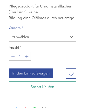
Pflegeprodukt für Chromstahlflächen
(Emulsion), keine
Bildung eine Ölfilmes durch neuartige
Wasser-in-Öl-Emulsion,
Variante
*
Schutz der Oberflächen,
langanhaltende Wahrung glänzender
Auswählen
Oberflächen, 1 Flasche à 750 ml, (Krt à
6 Fla).
Anzahl
*
In den Einkaufswagen
Sofort Kaufen