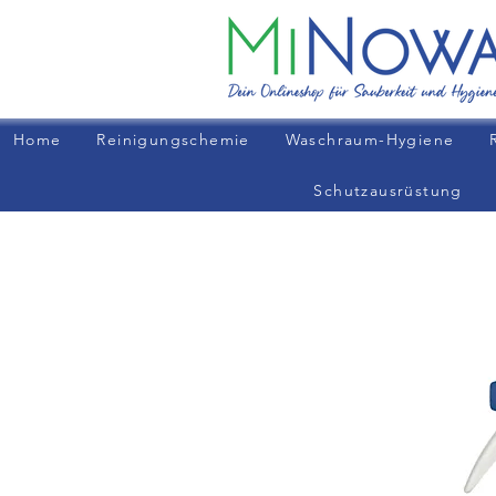
Home
Reinigungschemie
Waschraum-Hygiene
Schutzausrüstung