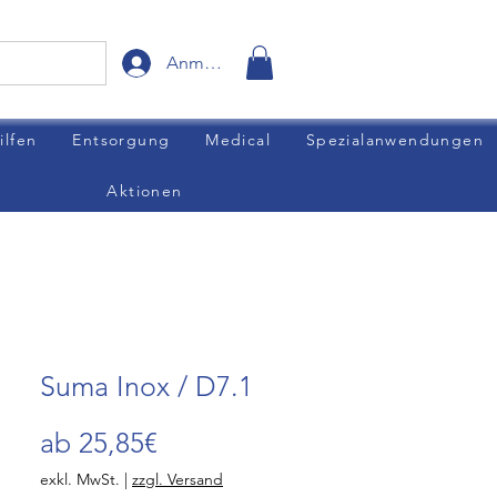
Anmelden
ilfen
Entsorgung
Medical
Spezialanwendungen
Aktionen
Suma Inox / D7.1
Sale-
ab
25,85€
Preis
exkl. MwSt.
|
zzgl. Versand