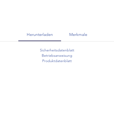
Herunterladen
Merkmale
Sicherheitsdatenblatt
Betriebsanweisung
Produktdatenblatt
KUNDENSERVICE
07625 / 918 57 6
 & Retoure
info@minowa-shop.