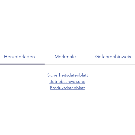
Herunterladen
Merkmale
Gefahrenhinweis
Sicherheitsdatenblatt
Betriebsanweisung
Produktdatenblatt
KUNDENSERVICE
07625 / 918 57 6