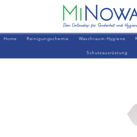
Home
Reinigungschemie
Waschraum-Hygiene
Schutzausrüstung