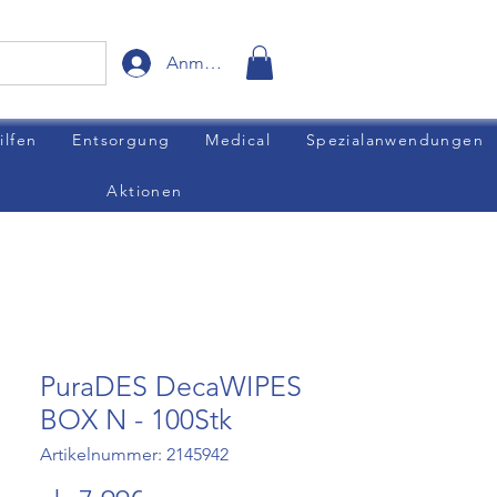
Anmelden
ilfen
Entsorgung
Medical
Spezialanwendungen
Aktionen
PuraDES DecaWIPES
BOX N - 100Stk
Artikelnummer: 2145942