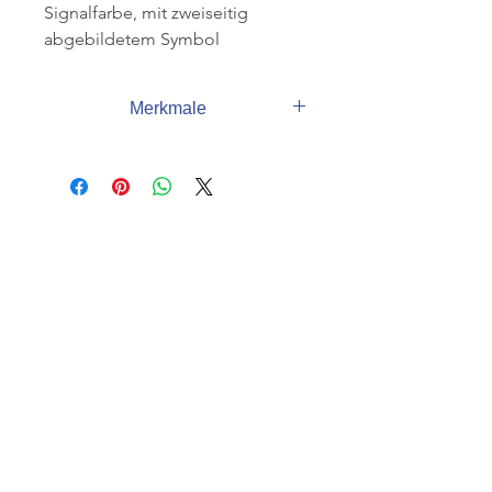
Signalfarbe, mit zweiseitig
abgebildetem Symbol
Rutschgefahr, stabile Ausführung,
1
Merkmale
Stück, (Krt à 10 Stk).
Bitte anfragen unter info@minowa-
shop.de
KUNDENSERVICE
07625 / 918 57 6
info@minowa-shop.de
Kontaktformular
NACH OBEN