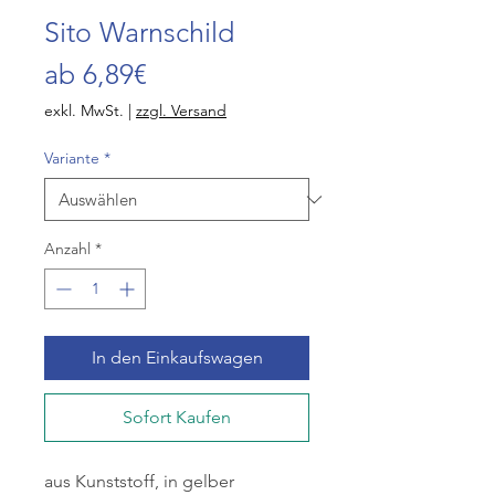
Sito Warnschild
Sale-
ab
6,89€
Preis
exkl. MwSt.
|
zzgl. Versand
Variante
*
Anzahl
*
In den Einkaufswagen
Sofort Kaufen
aus Kunststoff, in gelber