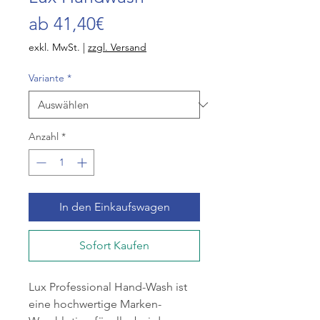
Sale-
ab
41,40€
Preis
exkl. MwSt.
|
zzgl. Versand
Variante
*
Anzahl
*
In den Einkaufswagen
Sofort Kaufen
Lux Professional Hand-Wash ist
eine hochwertige Marken-