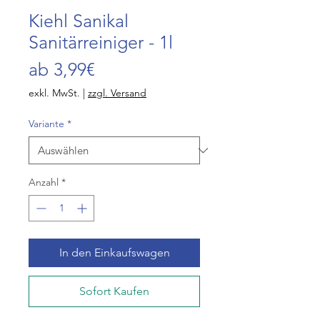
Kiehl Sanikal
Sanitärreiniger - 1l
Sale-
ab
3,99€
Preis
exkl. MwSt.
|
zzgl. Versand
Variante
*
Anzahl
*
In den Einkaufswagen
Sofort Kaufen