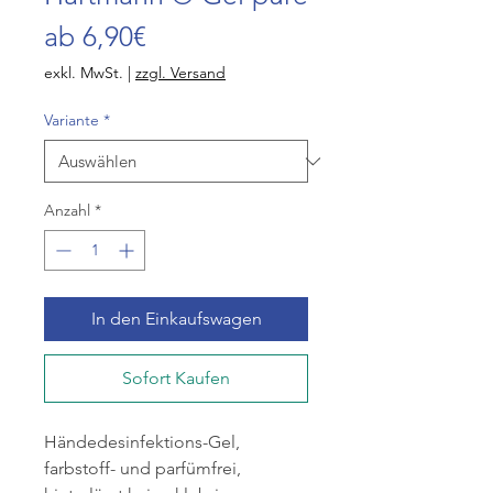
Sale-
ab
6,90€
Preis
exkl. MwSt.
|
zzgl. Versand
Variante
*
Anzahl
*
In den Einkaufswagen
Sofort Kaufen
Händedesinfektions-Gel,
farbstoff- und parfümfrei,