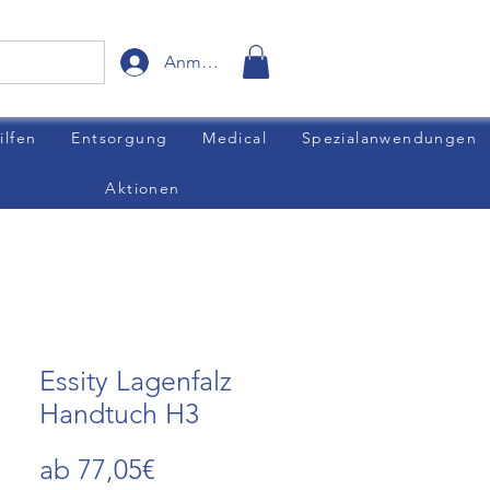
Anmelden
ilfen
Entsorgung
Medical
Spezialanwendungen
Aktionen
Essity Lagenfalz
Handtuch H3
Sale-
ab
77,05€