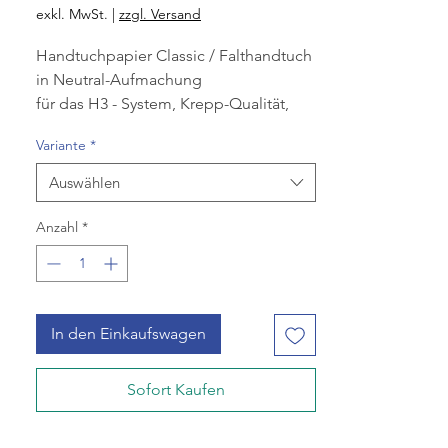
Preis
exkl. MwSt.
|
zzgl. Versand
Handtuchpapier Classic / Falthandtuch
in Neutral-Aufmachung
für das H3 - System, Krepp-Qualität,
Lagenfalzung, für H3
Variante
*
Handtuch System (Classic) (Art-Nr.
2063065), Breite 25 cm,
Auswählen
Farbe naturell, 1-lagig, Länge 31 cm,
Öko-Label Blauer
Anzahl
*
Engel, Recycling-Anteil 100 %, 1 Karton
à 24 x 192 Tu.
In den Einkaufswagen
Sofort Kaufen