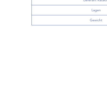
Lieferant Katal
Lagen
Gewicht
INFO
FAQ
Versand
AGB
Widerru
Impres
Datensc