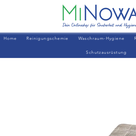
Home
Reinigungschemie
Waschraum-Hygiene
Schutzausrüstung