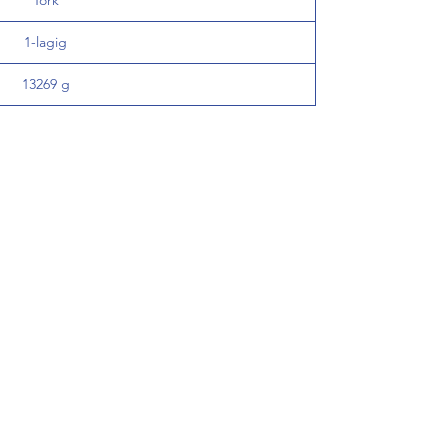
Tork
1-lagig
13269 g
de