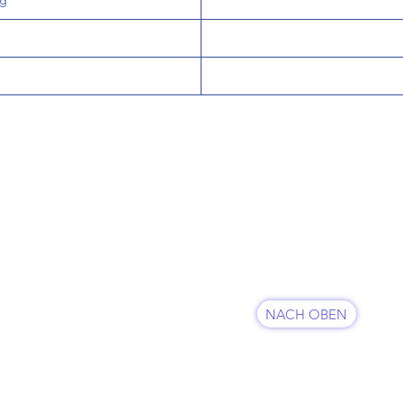
og
KUNDENSERVICE
07625 / 918 57 6
 & Retoure
info@minowa-shop.
Kontaktformular
fsbelehrung
NACH OBEN
sum
FOLGE UNS
hutz