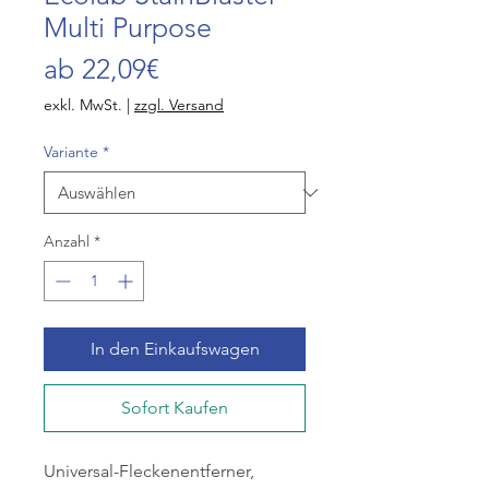
Multi Purpose
Sale-
ab
22,09€
Preis
exkl. MwSt.
|
zzgl. Versand
Variante
*
Anzahl
*
In den Einkaufswagen
Sofort Kaufen
Universal-Fleckenentferner,