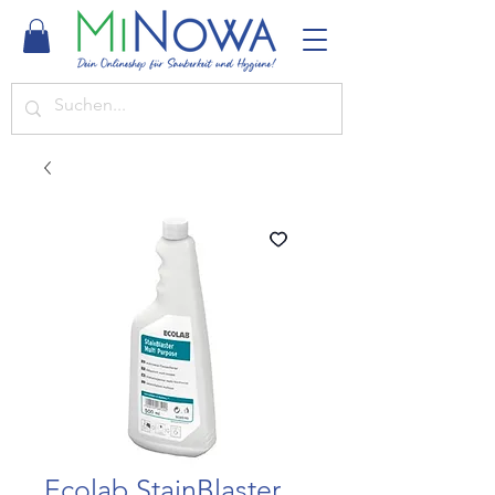
Ecolab StainBlaster