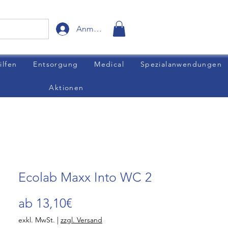
Anmelden
ilfen
Entsorgung
Medical
Spezialanwendungen
Aktionen
Ecolab Maxx Into WC 2
Sale-
ab
13,10€
Preis
exkl. MwSt.
|
zzgl. Versand