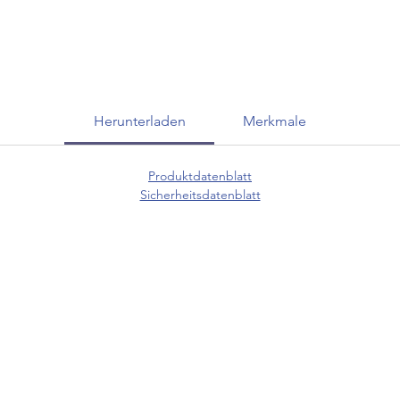
Herunterladen
Merkmale
Produktdatenblatt
Sicherheitsdatenblatt
KUNDENSERVICE
07625 / 918 57 6
 & Retoure
info@minowa-shop.
Kontaktformular