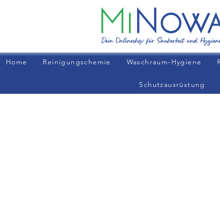
Home
Reinigungschemie
Waschraum-Hygiene
Schutzausrüstung