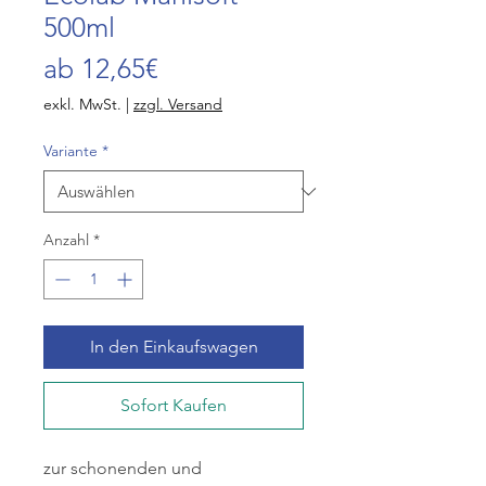
500ml
Sale-
ab
12,65€
Preis
exkl. MwSt.
|
zzgl. Versand
Variante
*
Anzahl
*
In den Einkaufswagen
Sofort Kaufen
zur schonenden und