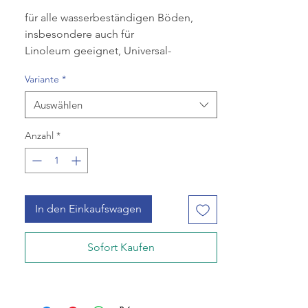
für alle wasserbeständigen Böden,
insbesondere auch für
Linoleum geeignet, Universal-
Grundreiniger, kraftvoller
Variante
*
Grundreiniger mit dem pH-Wert eines
Allzweckreinigers,
Auswählen
schaumgebremst, daher auch in
Reinigungsautomaten
Anzahl
*
einsetzbar, 1 Kanister à 10 Ltr
In den Einkaufswagen
Sofort Kaufen