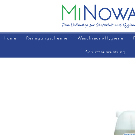
Home
Reinigungschemie
Waschraum-Hygiene
Schutzausrüstung