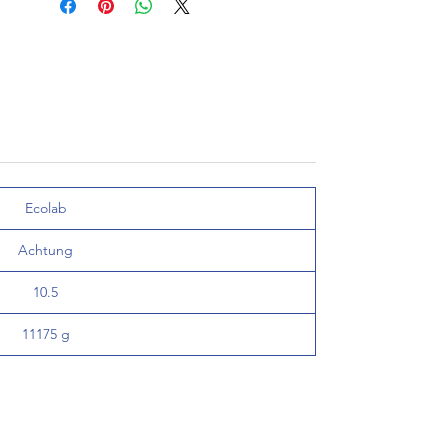
Ecolab
Achtung
10.5
11175 g