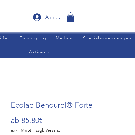
Anmelden
ilfen
Entsorgung
Medical
Spezialanwendungen
Aktionen
Ecolab Bendurol® Forte
Sale-
ab
85,80€
Preis
exkl. MwSt.
|
zzgl. Versand