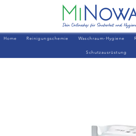
Home
Reinigungschemie
Waschraum-Hygiene
Schutzausrüstung