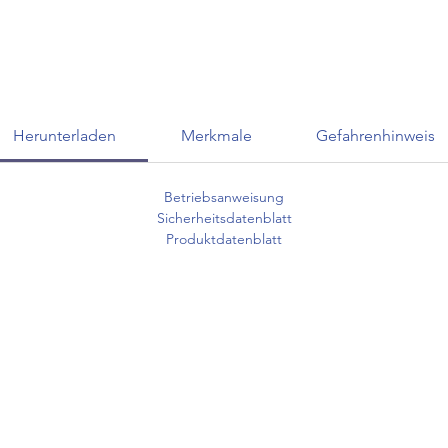
Herunterladen
Merkmale
Gefahrenhinweis
Betriebsanweisung
Sicherheitsdatenblatt
Produktdatenblatt
KUNDENSERVICE
07625 / 918 57 6
 & Retoure
info@minowa-shop.