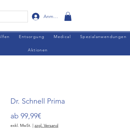
Anmelden
ilfen
Entsorgung
Medical
Spezialanwendungen
Aktionen
Dr. Schnell Prima
Sale-
ab
99,99€
Preis
exkl. MwSt.
|
zzgl. Versand