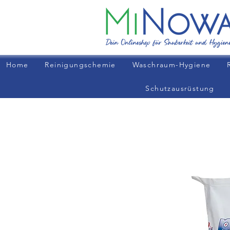
Home
Reinigungschemie
Waschraum-Hygiene
Schutzausrüstung