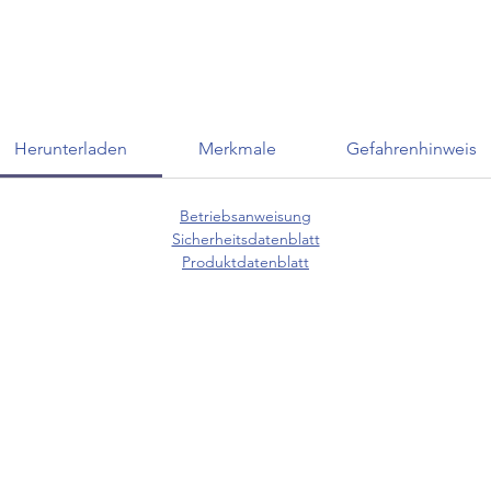
Herunterladen
Merkmale
Gefahrenhinweis
Betriebsanweisung
Sicherheitsdatenblatt
Produktdatenblatt
KUNDENSERVICE
07625 / 918 57 6
 & Retoure
info@minowa-shop.