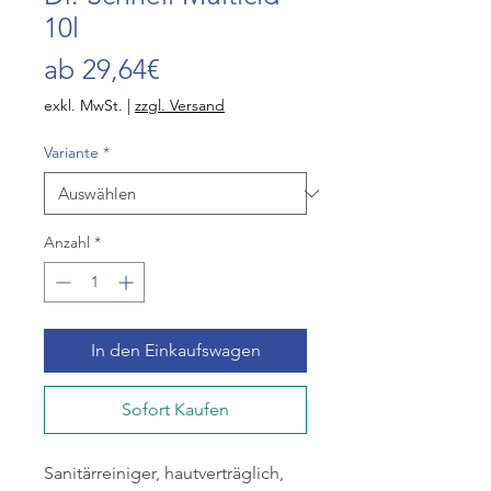
10l
Sale-
ab
29,64€
Preis
exkl. MwSt.
|
zzgl. Versand
Variante
*
Anzahl
*
In den Einkaufswagen
Sofort Kaufen
Sanitärreiniger, hautverträglich,