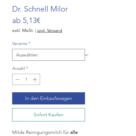
Dr. Schnell Milor
Sale-
ab
5,13€
Preis
exkl. MwSt.
|
zzgl. Versand
Variante
*
Anzahl
*
In den Einkaufswagen
Sofort Kaufen
Milde Reinigungsmilch für
alle