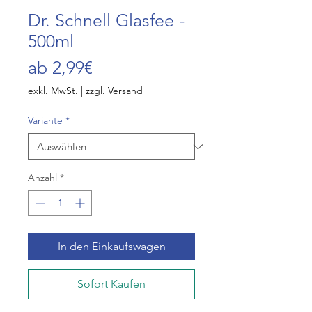
Dr. Schnell Glasfee -
500ml
Sale-
ab
2,99€
Preis
exkl. MwSt.
|
zzgl. Versand
Variante
*
Anzahl
*
In den Einkaufswagen
Sofort Kaufen