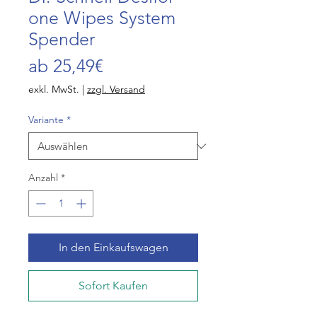
one Wipes System
Spender
Sale-
ab
25,49€
Preis
exkl. MwSt.
|
zzgl. Versand
Variante
*
Anzahl
*
In den Einkaufswagen
Sofort Kaufen