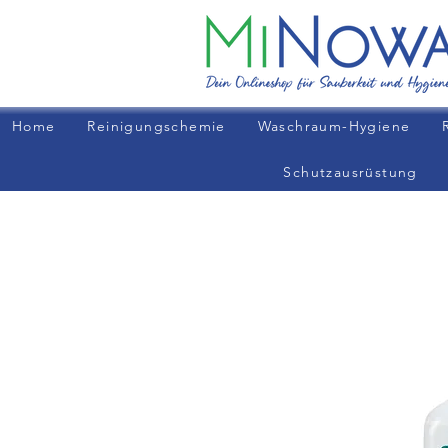
Home
Reinigungschemie
Waschraum-Hygiene
Schutzausrüstung