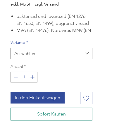
Preis
exkl. MwSt.
|
zzgl. Versand
bakterizid und levurozid (EN 1276,
EN 1650, EN 1499), begrenzt viruzid
MVA (EN 14476), Norovirus MNV (EN
14476)
Variante
*
frei von Triclosan, Chlorhexidin,
Polyhexanid (PHMB), Iod und QAV
Auswählen
frei von Parabenen, Phenoxyethanol,
Duft- und Farbstoffe
Anzahl
*
Produktanwendung:
CimoWash eignet sich ideal zur
hygienische Händewaschung in den
Bereichen Lebensmittel, Industrie
In den Einkaufswagen
und öffentliche Einrichtungen.
Sofort Kaufen
alkoholische Waschlotion
schaumarm & leicht abspülbar
die Händewaschung ist