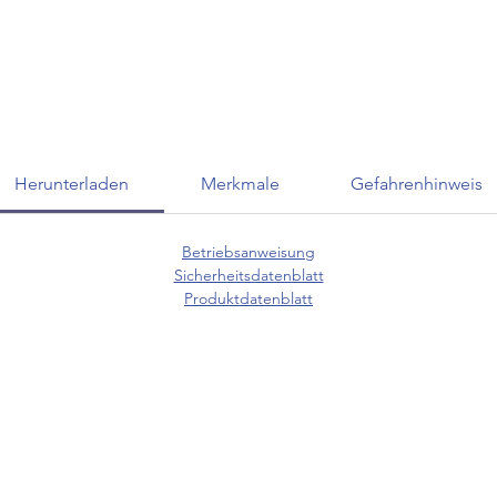
Herunterladen
Merkmale
Gefahrenhinweis
Betriebsanweisung
Sicherheitsdatenblatt
Produktdatenblatt
KUNDENSERVICE
07625 / 918 57 6