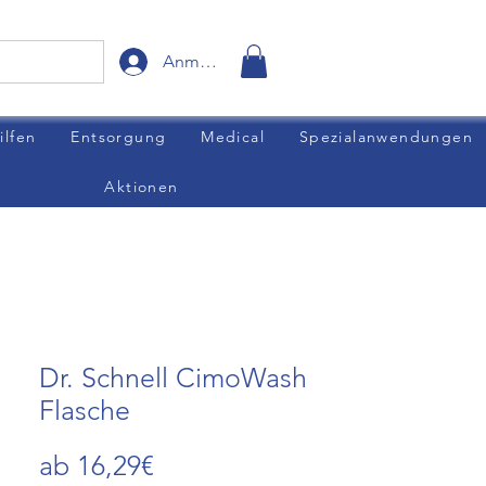
Anmelden
ilfen
Entsorgung
Medical
Spezialanwendungen
Aktionen
Dr. Schnell CimoWash
Flasche
Sale-
ab
16,29€