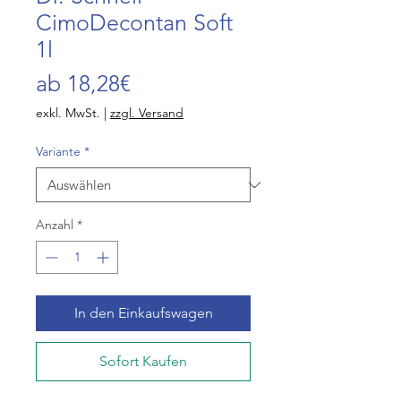
CimoDecontan Soft
1l
Sale-
ab
18,28€
Preis
exkl. MwSt.
|
zzgl. Versand
Variante
*
Anzahl
*
In den Einkaufswagen
Sofort Kaufen