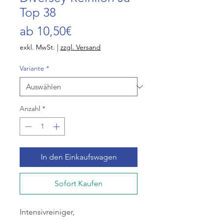
Top 38
Sale-
ab
10,50€
Preis
exkl. MwSt.
|
zzgl. Versand
Variante
*
Anzahl
*
In den Einkaufswagen
Sofort Kaufen
Intensivreiniger,