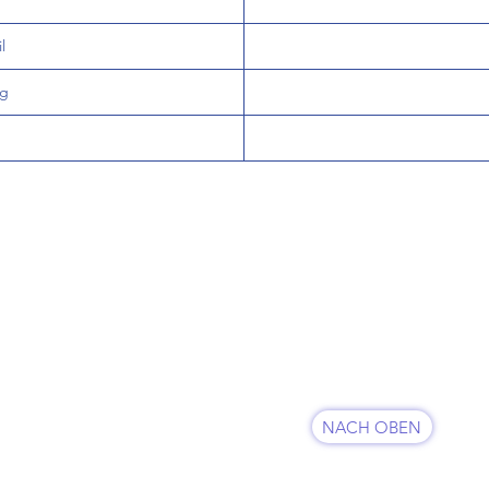
l
og
KUNDENSERVICE
07625 / 918 57 6
 & Retoure
info@minowa-shop.
Kontaktformular
fsbelehrung
NACH OBEN
sum
FOLGE UNS