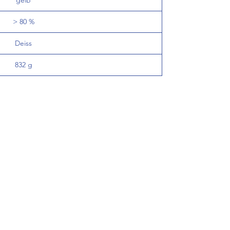
gelb
> 80 %
Deiss
832 g
de