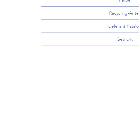
Farbe
Recycling-Antei
Lieferant Katal
Gewicht
INFO
FAQ
Versand
AGB
Widerru
Impres