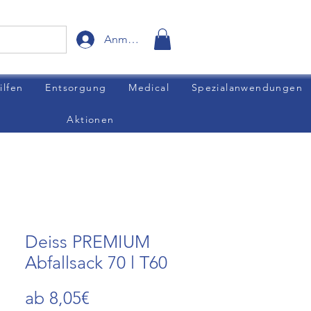
Anmelden
ilfen
Entsorgung
Medical
Spezialanwendungen
Aktionen
Deiss PREMIUM
Abfallsack 70 l T60
Sale-
ab
8,05€