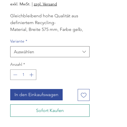
Preis
exkl. MwSt.
|
zzgl. Versand
Gleichbleibend hohe Qualität aus
definiertem Recycling-
Material, Breite 575 mm, Farbe gelb,
Folienqualität T60,
Variante
*
Länge 1000 mm, Material LDPE,
Recycling-Anteil > 80 %,
Auswählen
Volumen 70 l, 1 Rolle à 25 Stk, (Krt à 10
Rll).
Anzahl
*
In den Einkaufswagen
Sofort Kaufen