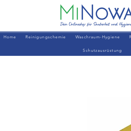
Home
Reinigungschemie
Waschraum-Hygiene
Schutzausrüstung