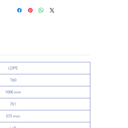
LDPE
T60
1000 mm
70 l
575 mm