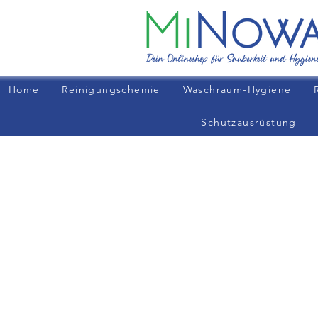
Home
Reinigungschemie
Waschraum-Hygiene
Schutzausrüstung