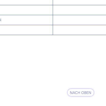
l
KUNDENSERVICE
07625 / 918 57 6
 & Retoure
info@minowa-shop.
Kontaktformular
fsbelehrung
NACH OBEN
sum
FOLGE UNS