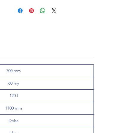
700 mm
60 my
120 l
1100 mm
Deiss