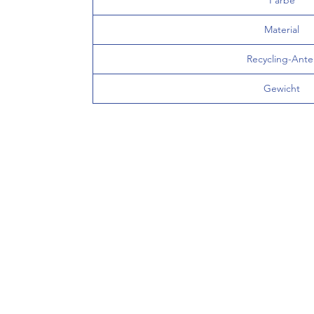
Farbe
Material
Recycling-Antei
Gewicht
INFO
FAQ
Versand
AGB
Widerru
Impres