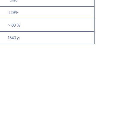
blau
LDPE
> 80 %
1840 g
de