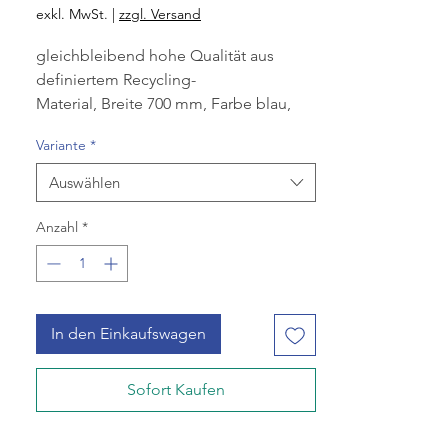
exkl. MwSt.
|
zzgl. Versand
gleichbleibend hohe Qualität aus
definiertem Recycling-
Material, Breite 700 mm, Farbe blau,
Folienstärke 60 my,
Variante
*
Länge 1100 mm, Material LDPE,
Recycling-Anteil > 80 %,
Auswählen
Volumen 120 l, 1 Rolle à 25 Stk, (Krt à 10
Rll).
Anzahl
*
In den Einkaufswagen
Sofort Kaufen