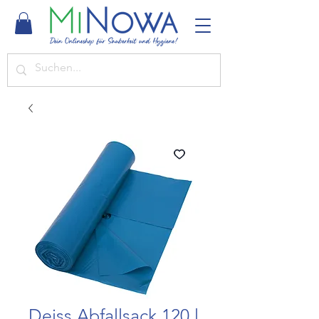
Deiss Abfallsack 120 l