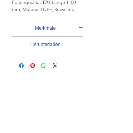
Folienqualität T70, Länge 1100
mm, Material LDPE, Recycling-
Anteil > 80 %, Volumen 120 l,
1 Rolle à 25 Stk, (Krt à 10 Rll).
Merkmale
Volumen
120 l
Herunterladen
Folienqualität
T70
Produktdatenblatt
Breite
700 mm
Material
LDPE
KUNDENSERVICE
Farbe
blau
07625 / 918 57 6
Recycling-Anteil
> 80 %
info@minowa-shop.de
Kontaktformular
Länge
1100 mm
NACH OBEN
Lieferant Katalog
Deiss