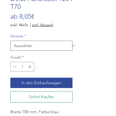
T70
Sale-
ab
8,05€
Preis
exkl. MwSt.
|
zzgl. Versand
Variante
*
Anzahl
*
In den Einkaufswagen
Sofort Kaufen
Breite 700 mm, Farbe blau,