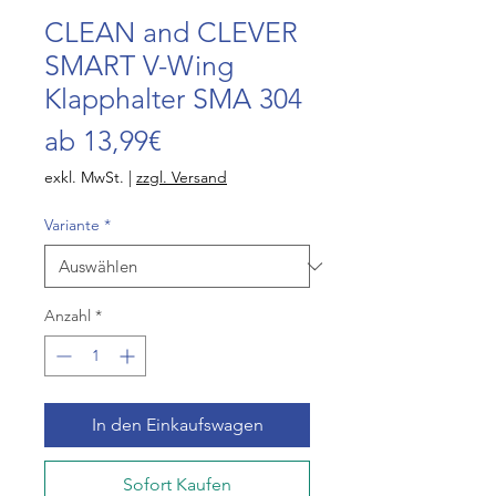
CLEAN and CLEVER
SMART V-Wing
Klapphalter SMA 304
Sale-
ab
13,99€
Preis
exkl. MwSt.
|
zzgl. Versand
Variante
*
Anzahl
*
In den Einkaufswagen
Sofort Kaufen