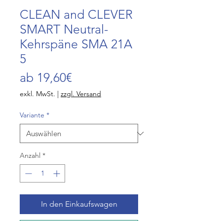
CLEAN and CLEVER
SMART Neutral-
Kehrspäne SMA 21A
5
Sale-
ab
19,60€
Preis
exkl. MwSt.
|
zzgl. Versand
Variante
*
Anzahl
*
In den Einkaufswagen