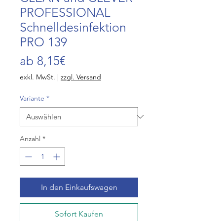
PROFESSIONAL
Schnelldesinfektion
PRO 139
Sale-
ab
8,15€
Preis
exkl. MwSt.
|
zzgl. Versand
Variante
*
Anzahl
*
In den Einkaufswagen
Sofort Kaufen