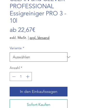
PROFESSIONAL
Essigreiniger PRO 3 -
10l
Sale-
ab
22,67€
Preis
exkl. MwSt.
|
zzgl. Versand
Variante
*
Anzahl
*
In den Einkaufswagen
Sofort Kaufen