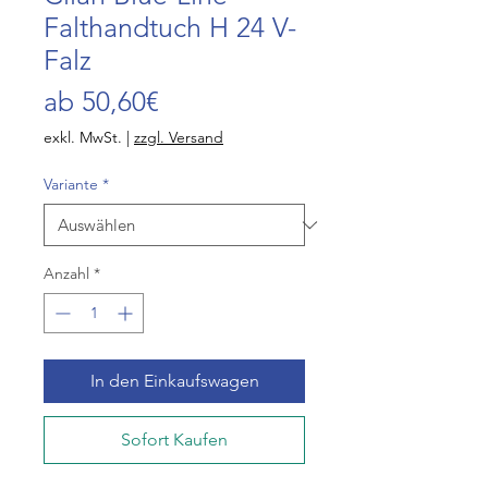
Falthandtuch H 24 V-
Falz
Sale-
ab
50,60€
Preis
exkl. MwSt.
|
zzgl. Versand
Variante
*
Anzahl
*
In den Einkaufswagen
Sofort Kaufen