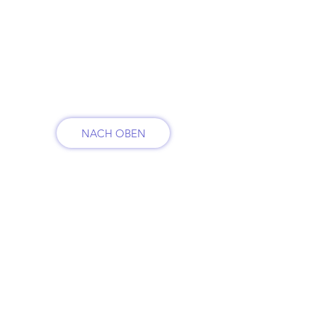
KUNDENSERVICE
07625 / 918 57 6
info@minowa-shop.de
Kontaktformular
NACH OBEN
INFO
FAQ
Versand & Retoure
AGB
Widerrufsbelehrung
Impressum