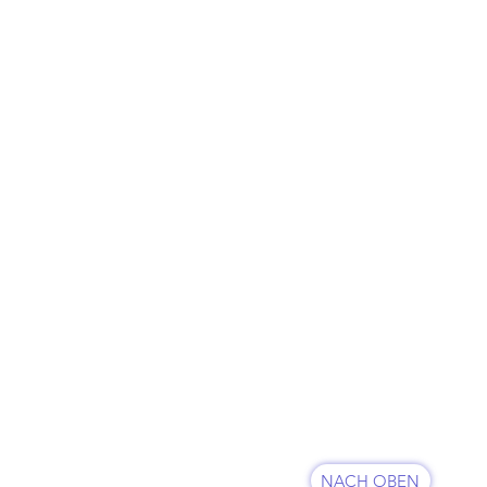
KUNDENSERVICE
07625 / 918 57 6
 & Retoure
info@minowa-shop.
Kontaktformular
fsbelehrung
NACH OBEN