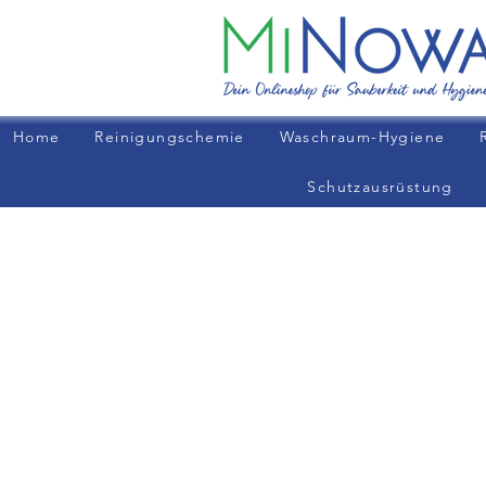
Home
Reinigungschemie
Waschraum-Hygiene
Schutzausrüstung