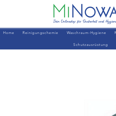
Home
Reinigungschemie
Waschraum-Hygiene
Schutzausrüstung