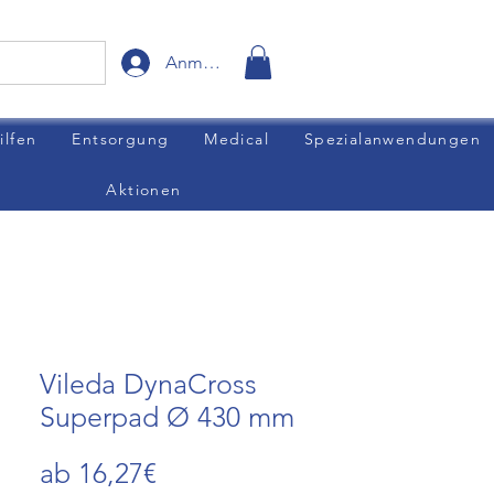
Anmelden
ilfen
Entsorgung
Medical
Spezialanwendungen
Aktionen
Vileda DynaCross
Superpad Ø 430 mm
Sale-
ab
16,27€