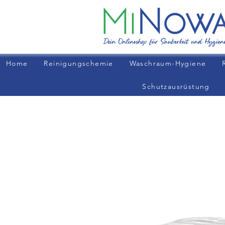
Home
Reinigungschemie
Waschraum-Hygiene
Schutzausrüstung