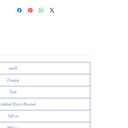
Ecolabel (Euro-Blume), 1
Karton à 6 x 457 Tu.
weiß
2-lagig
Tork
olabel (Euro-Blume)
160 m