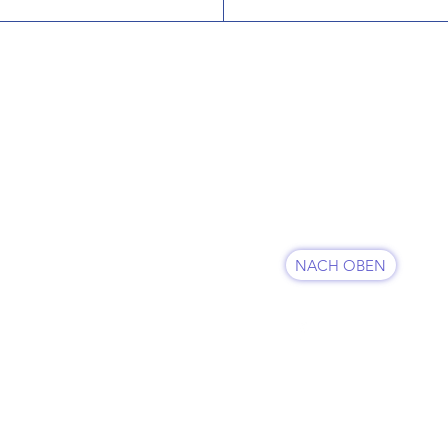
KUNDENSERVICE
07625 / 918 57 6
 & Retoure
info@minowa-shop.
Kontaktformular
fsbelehrung
NACH OBEN
sum
FOLGE UNS
hutz