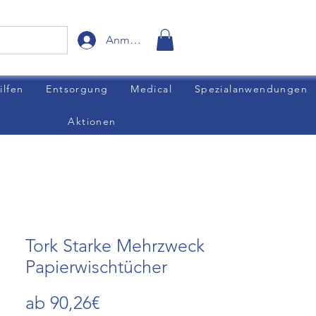
Anmelden
ilfen
Entsorgung
Medical
Spezialanwendungen
Aktionen
Tork Starke Mehrzweck
Papierwischtücher
Sale-
ab
90,26€