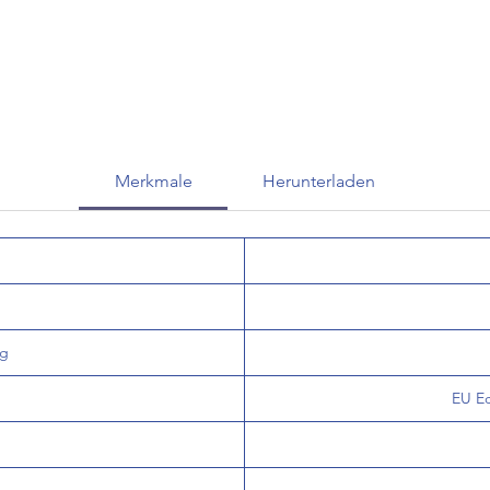
Merkmale
Herunterladen
og
EU Ec