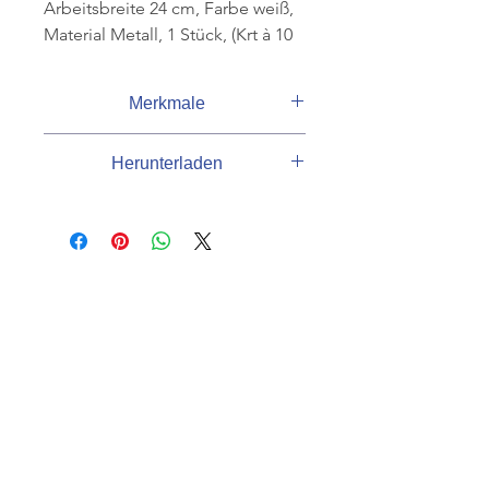
Arbeitsbreite 24 cm, Farbe weiß,
Material Metall, 1 Stück, (Krt à 10
Stk).
Merkmale
Arbeitsbreite
24 cm
Herunterladen
Lieferant
Nölle Profi-
Produktdatenblatt
Katalog
Brush
Farbe
weiß
KUNDENSERVICE
Material
Metall
07625 / 918 57 6
Gewicht
322 g
info@minowa-shop.de
Kontaktformular
NACH OBEN