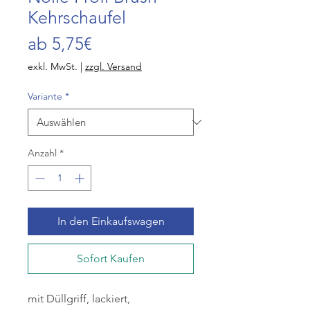
Kehrschaufel
Sale-
ab
5,75€
Preis
exkl. MwSt.
|
zzgl. Versand
Variante
*
Anzahl
*
In den Einkaufswagen
Sofort Kaufen
mit Düllgriff, lackiert,