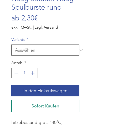
Spülbürste rund
Sale-
ab
2,30€
Preis
exkl. MwSt.
|
zzgl. Versand
Variante
*
Anzahl
*
In den Einkaufswagen
Sofort Kaufen
hitzebeständig bis 140°C,